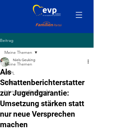
Beitrag
Meine Themen
Niels Geuking
Meine Themen
Als
EMPL
Schattenberichterstatter
DEVE
zur Jugendgarantie:
Intergruppe Kinderrechte
Umsetzung stärken statt
nur neue Versprechen
machen