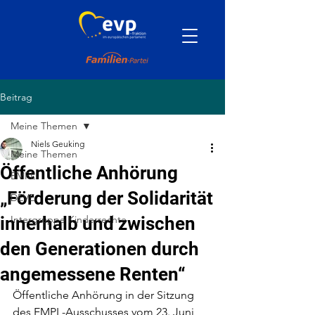
Beitrag
Meine Themen
Niels Geuking
Meine Themen
Öffentliche Anhörung
EMPL
„Förderung der Solidarität
DEVE
innerhalb und zwischen
Intergruppe Kinderrechte
den Generationen durch
angemessene Renten“
Öffentliche Anhörung in der Sitzung 
des EMPL-Ausschusses vom 23. Juni 