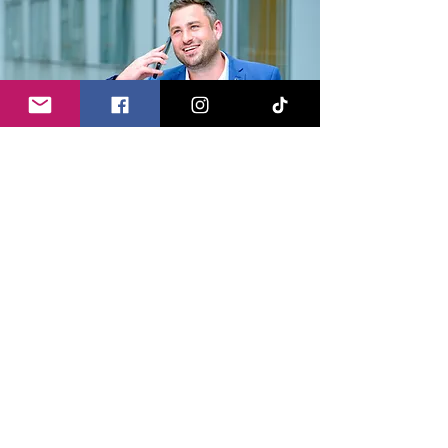
Kontakt
Europa lebt vom Dialog – und ich freue
mich, mit Ihnen ins Gespräch zu kommen.
Ob Fragen, Anregungen oder Kritik:
Schreiben Sie mir,
ihre Meinung zählt!